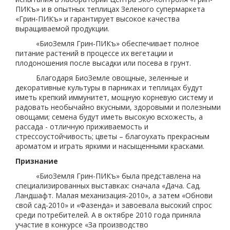
ПИКъ» и в опытных теплицах Зеленого супермаркета
«Грин-ПИКъ» и гарантирует высокое качества
выращиваемой продукции.
«БиоЗемля Грин-ПИКъ» обеспечивает полное
питание растений в процессе их вегетации и
плодоношения после высадки или посева в грунт.
Благодаря БиоЗемле овощные, зеленные и
декоративные культуры в парниках и теплицах будут
иметь крепкий иммунитет, мощную корневую систему и
радовать необычайно вкусными, здоровыми и полезными
овощами; семена будут иметь высокую всхожесть, а
рассада - отличную приживаемость и
стрессоустойчивость; цветы – благоухать прекрасным
ароматом и играть яркими и насыщенными красками.
Признание
«БиоЗемля Грин-ПИКъ» была представлена на
специализированных выставках: сначала «Дача. Сад.
Ландшафт. Малая механизация-2010», а затем «Обнови
свой сад-2010» и «Фазенда» и завоевала высокий спрос
среди потребителей. А в октябре 2010 года приняла
участие в конкурсе «За производство