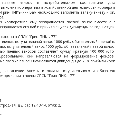
е паевые взносы в потребительском кооперативе уста
ия члена кооператива в хозяйственной деятельности кооперат
«Грин-ПИКъ-77» Вам необходимо заполнить заявку-анкету и оп
са.
з кооператива ему возвращается паевой взнос вместе с 
озвращается его пай и причитающиеся дивиденды за год. Вступи
 взносы в СПСК "Грин-ПИКъ-77":
членов: вступительный взнос 1000 руб., обязательный паевой вз
ва: вступительный взнос 1000 руб., обязательный паевой взнос -
ных паевых взносов составляет сумму, кратную 100 000 (Сто
бровольными, они направляются на формирование фондов
ые паевые взносы начисляются дивиденды до 20% прибыли кооп
е, заполнение Анкеты и оплата вступительного и обязател
формления в члены СПСК "Грин-ПИКъ-77".
1
тродная, д.2, стр.12-13-14, этаж 2,
40