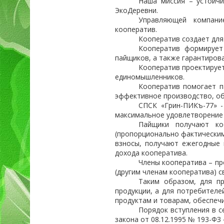
Наша миссия – устойчи
ЭкоДеревни.
Управляющей компани
кооператив.
Кооператив создает для 
Кооператив формирует
пайщиков, а также гарантиров
Кооператив проектирует
единомышленников.
Кооператив помогает п
эффективное производство, об
СПСК «Грин-ПИКъ-77» -
максимальное удовлетворение 
Пайщики получают ко
(пропорционально фактическим
взносы, получают ежегодные 
дохода кооператива.
Члены кооператива – п
(другим членам кооператива) с
Таким образом, для пр
продукции, а для потребителе
продуктам и товарам, обеспеч
Порядок вступления в с
закона от 08.12.1995 № 193-ФЗ