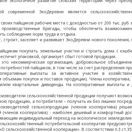
вое экологичное развитие сельских территорий через прео
ей современной ЭкоДеревни является сельскохозяйствен
своих пайщиков рабочие места с доходностью от 200 тыс. руб. 
 производственные бригады, чтобы обеспечить взаимозаме
ать соблюдение норм труда и отдыха.
, строит, заселяет и развивает ЭкоДеревни нового поколения, 
айщикам покупать земельные участки и строить дома с кэшб
еспечит упаковкой, организует сбыт готовой продукции.
 это некоммерческая организация, добровольное объединен
потребностей пайщиков, в том числе за счет распределения пр
оперативные выплаты за активное участие в хозяйствен
 объемам покупок и поставок продукции). Члены кооператива
и/или квартальные дивиденды. На кооперативные выплаты и
роизводители сельскохозяйственной продукции получают возмо
вою продукцию, а потребители – получать их без лишних посред
оизводителей сельхозпродукции (членов кооператива) реша
й (членов кооператива) - наиболее дешевый и комфортный до
ивающим индивидуальный переход на экологическое земледелие
ельскохозяйственный потребительский кооператив предусмотр
 «О сельскохозяйственной кооперации». В соответствии п.3 ст.3