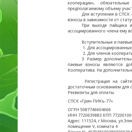
кооперации», обязательны
предполагаемому объему участ
Для вступления в СПСК 
взносы в зависимости от стату
При выходе пайщика и
ассоциированного члена ему в
Вступительные и паевые
1. Для ассоциированных 
2. Для членов кооперати
3. Размер дополнитель
паевые взносы являются до
Кооператива. На дополнительн
Регистрация на сайт
достаточным основанием для о
Реквизиты для оплаты:
СПСК «Грин-ПИКъ-77»
ОГРН 5087746604666
ИНН 7720639883 КПП 77200100
Адрес: 111524, г.Москва, ул.Элек
помещение V, комната 4
Р/счет № 407038100380000029